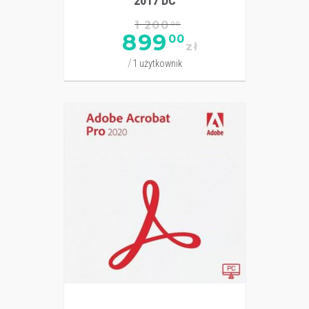
2017 DC
1 200
00
899
00
zł
1 użytkownik