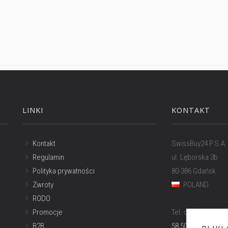
LINKI
KONTAKT
Kontakt
SwissBuy24 P.S.A.
Regulamin
ul. Lęborska 3b
Polityka prywatności
80-386 Gdańsk
Zwroty
POLAND
RODO
Promocje
Tel. obsługa w Pol
B2B
58 500 81 66