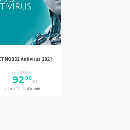
ET NOD32 Antivirus 2021
120
90
92
90
zł
1 rok
1 użytkownik