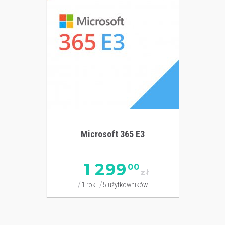
Microsoft 365 E3
1 299
00
zł
1 rok
5 użytkowników