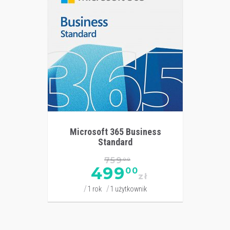
Microsoft 365 Business
Standard
759
00
499
00
zł
1 rok
1 użytkownik