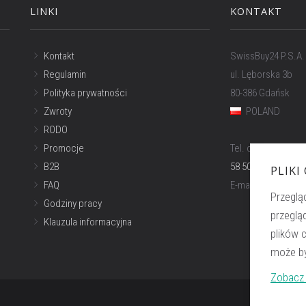
LINKI
KONTAKT
Kontakt
SwissBuy24 P.S.A.
Regulamin
ul. Lęborska 3b
Polityka prywatności
80-386 Gdańsk
Zwroty
POLAND
RODO
Promocje
Tel. obsługa w Pol
B2B
58 500 81 66
PLIKI
FAQ
E-mail:
info@swiss
Przeglą
Godziny pracy
przeglą
Klauzula informacyjna
plików 
może by
Zobacz