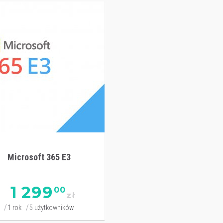
Microsoft 365 E3
1 299
00
zł
1 rok
5 użytkowników