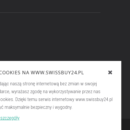
sce:
 COOKIES NA WWW.SWISSBUY24.PL
buy24.pl
dając naszą stronę internetową bez zmian w swojej
darce, wyrażasz zgodę na wykorzystywanie przez nas
cookies. Dzięki temu serwis internetowy www.swissbuy24.pl
ć maksymalnie bezpieczny i wygodny.
 szczegóły
Do góry