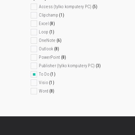
Access (tylko komputery PC)
(5)
Clipchamp
(1)
Excel
(8)
Loop
(1)
OneNote
(6)
Outlook
(8)
PowerPoint
(8)
Publisher (tylko komputery PC)
(3)
To Do
(1)
Visio
(1)
Word
(8)