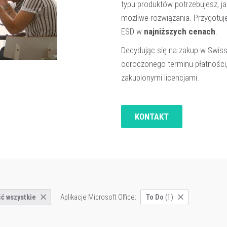
typu produktów potrzebujesz, ja
możliwe rozwiązania. Przygotuj
ESD w
najniższych cenach
.
Decydując się na zakup w Swis
odroczonego terminu płatności
zakupionymi licencjami.
KONTAKT
Aplikacje Microsoft Office:
ć wszystkie
To Do
(1)