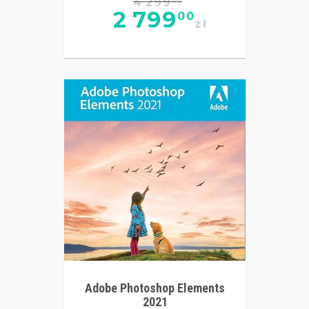
4 299
00
2 799
00
zł
Adobe Photoshop Elements
2021