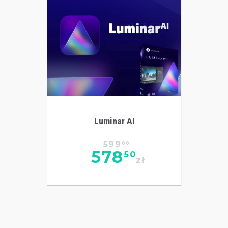
Luminar AI
599
00
578
50
zł