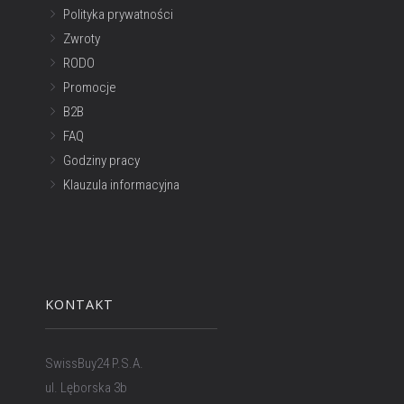
Polityka prywatności
Zwroty
RODO
Promocje
B2B
FAQ
Godziny pracy
Klauzula informacyjna
KONTAKT
SwissBuy24 P.S.A.
ul. Lęborska 3b