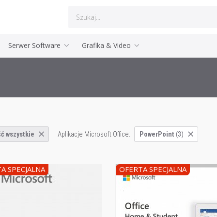
Serwer Software
Grafika & Video
Aplikacje Microsoft Office:
ć wszystkie
PowerPoint
(3)
A SPECJALNA
OFERTA SPECJALNA