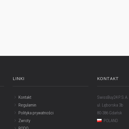
LINKI
KONTAKT
Kontakt
SwissBuy24 P.S.A.
Regulamin
ul. Lęborska 3b
Polityka prywatności
80-386 Gdańsk
Zwroty
POLAND
RODO