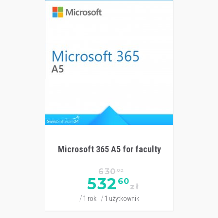
Microsoft 365 A5 for faculty
630
00
532
60
zł
1 rok
1 użytkownik