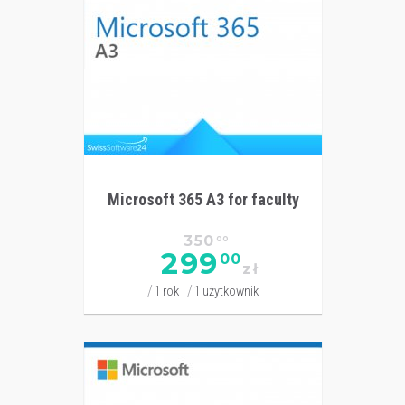
Microsoft 365 A3 for faculty
350
00
299
00
zł
1 rok
1 użytkownik