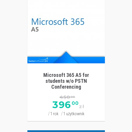
Microsoft 365 A5 for
students w/o PSTN
Conferencing
450
00
396
00
zł
1 rok
1 użytkownik