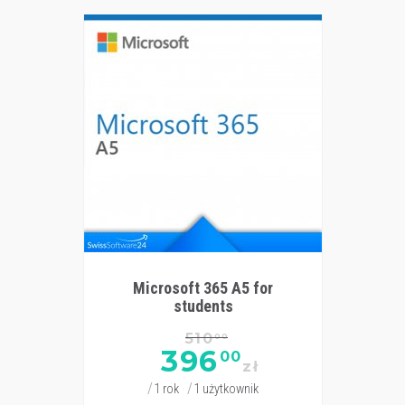
Microsoft 365 A5 for
students
510
00
396
00
zł
1 rok
1 użytkownik