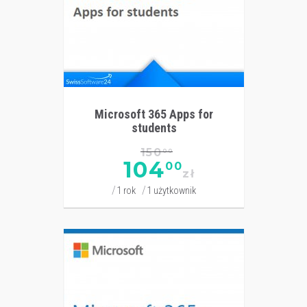
Microsoft 365 Apps for
students
150
00
104
00
zł
1 rok
1 użytkownik