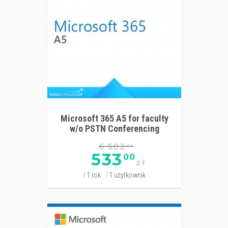
Microsoft 365 A5 for faculty
w/o PSTN Conferencing
6 502
00
533
00
zł
1 rok
1 użytkownik