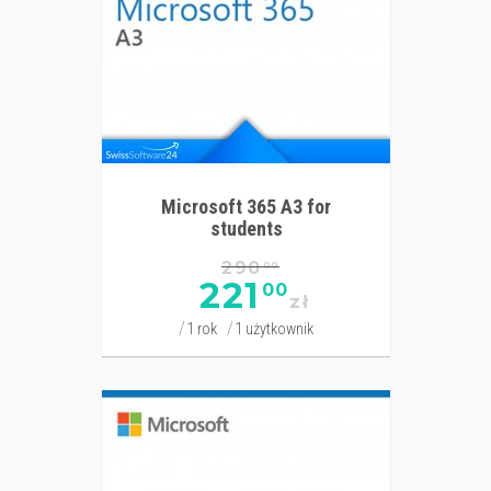
Microsoft 365 A3 for
students
290
00
221
00
zł
1 rok
1 użytkownik