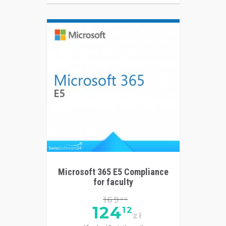
Microsoft 365 E5 Compliance
for faculty
169
00
124
12
zł