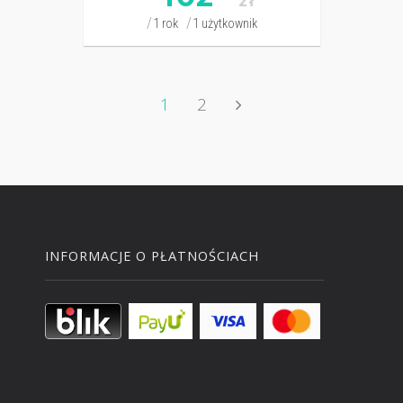
zł
1 rok
1 użytkownik
1
2
INFORMACJE O PŁATNOŚCIACH