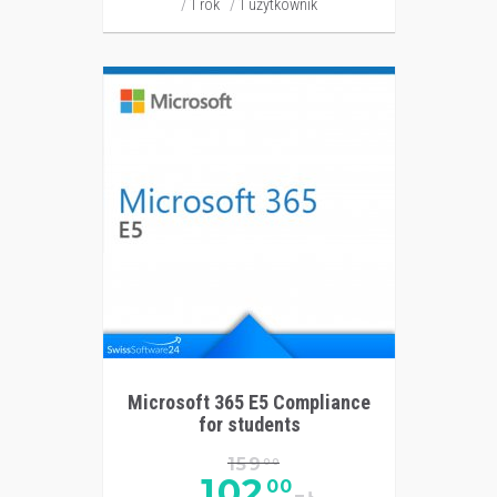
1 rok
1 użytkownik
Microsoft 365 E5 Compliance
for students
159
00
102
00