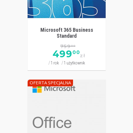
Microsoft 365 Business
Standard
759
00
499
00
zł
1 rok
1 użytkownik
OFERTA SPECJALNA