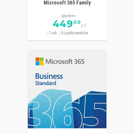
Microsoft 365 Family
559
99
449
00
zł
1 rok
6 użytkowników