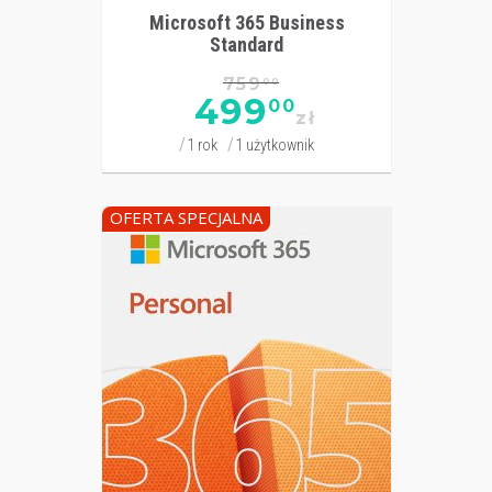
Microsoft 365 Business
Standard
759
00
499
00
zł
1 rok
1 użytkownik
OFERTA SPECJALNA