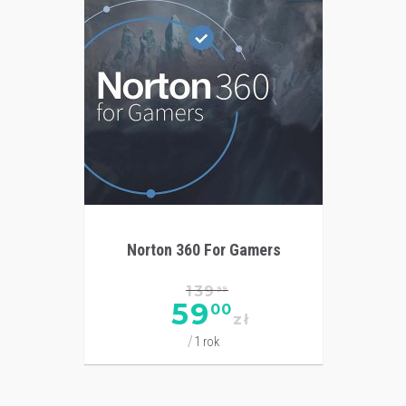
Norton 360 For Gamers
139
99
59
00
zł
1 rok