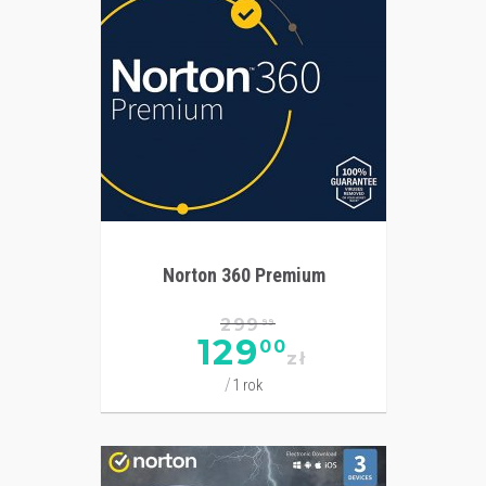
Norton 360 Premium
299
99
129
00
zł
1 rok