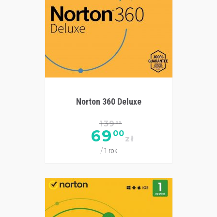
Norton 360 Deluxe
139
99
69
00
zł
1 rok