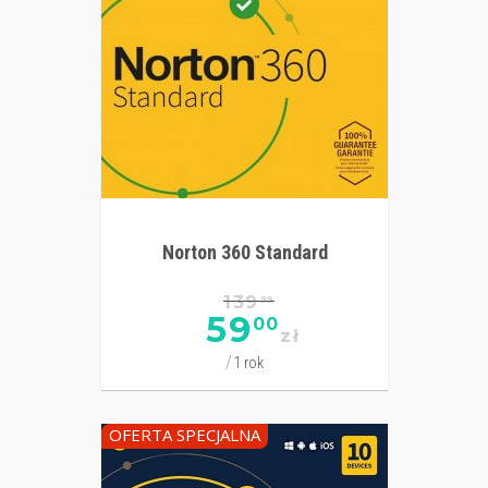
Norton 360 Standard
139
99
59
00
zł
1 rok
OFERTA SPECJALNA