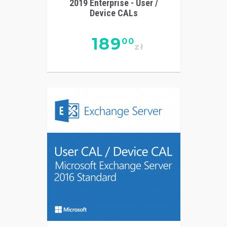
2019 Enterprise - User /
Device CALs
189
00
zł