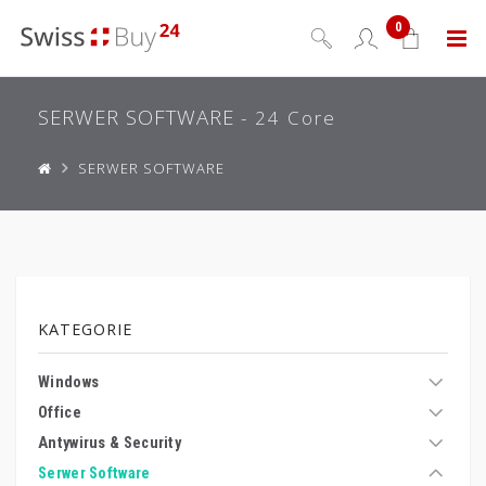
0
Menu
SERWER SOFTWARE
- 24 Core
SERWER SOFTWARE
KATEGORIE
Windows
Office
Antywirus & Security
Serwer Software