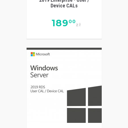
Device CALs
189
00
zł