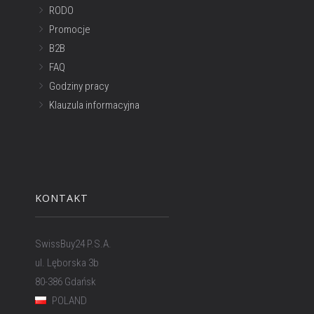
RODO
Promocje
B2B
FAQ
Godziny pracy
Klauzula informacyjna
KONTAKT
SwissBuy24 P.S.A.
ul. Lęborska 3b
80-386 Gdańsk
POLAND