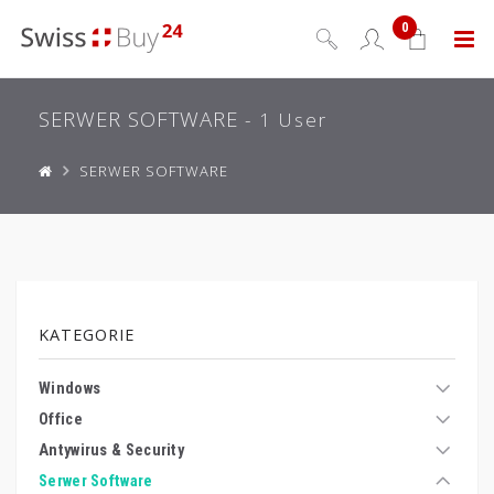
0
Menu
SERWER SOFTWARE
- 1 User
SERWER SOFTWARE
KATEGORIE
Windows
Office
Antywirus & Security
Serwer Software