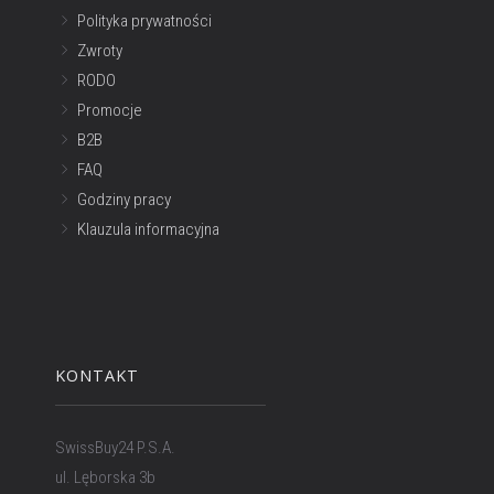
Polityka prywatności
Zwroty
RODO
Promocje
B2B
FAQ
Godziny pracy
Klauzula informacyjna
KONTAKT
SwissBuy24 P.S.A.
ul. Lęborska 3b