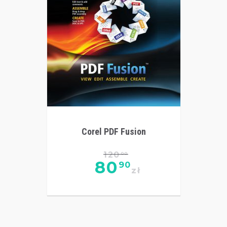
Corel PDF Fusion
120
00
80
90
zł