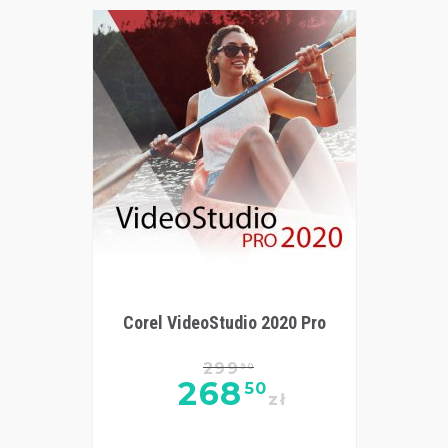
Corel VideoStudio 2020 Pro
299
90
268
50
zł