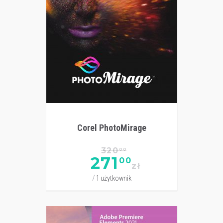
Corel PhotoMirage
320
00
271
00
zł
1 użytkownik