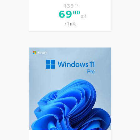
139
99
69
00
zł
1 rok