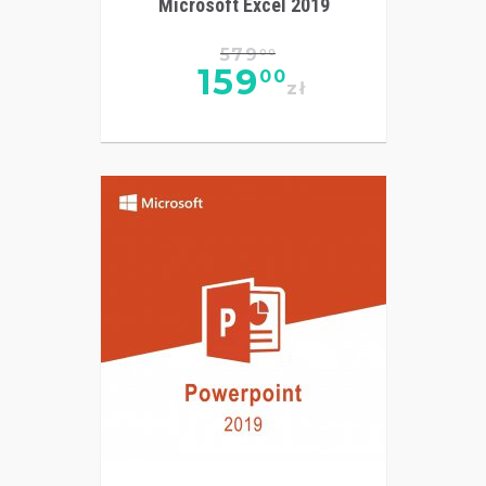
Microsoft Excel 2019
579
00
159
00
zł