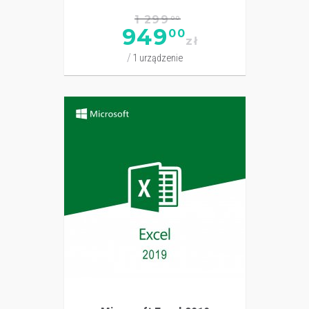
1 299
00
949
00
zł
1 urządzenie