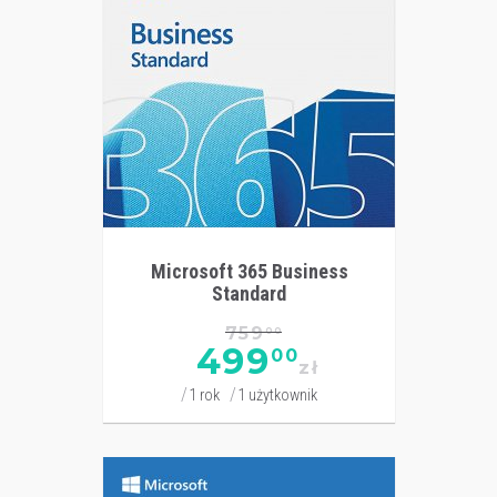
Microsoft 365 Business
Standard
759
00
499
00
zł
1 rok
1 użytkownik