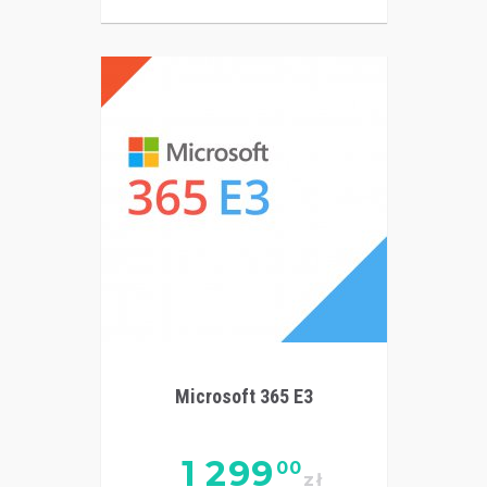
Microsoft 365 E3
1 299
00
zł