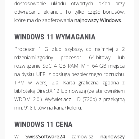
dostosowanie układu otwartych okien przy
odwracaniu ekranu… To tylko część bonusów,
które ma do zaoferowania
najnowszy Windows
.
WINDOWS 11 WYMAGANIA
Procesor 1 GHz lub szybszy, co najmniej z 2
rdzeniami, zgodny procesor 64-bitowy lub
rozwiązanie SoC. 4 GB RAM. Min. 64 GB miejsca
na dysku. UEFI z obsługą bezpiecznego rozruchu.
TPM w wersji 2.0. Karta graficzna zgodna z
biblioteką DirectX 12 lub nowszą (ze sterownikiem
WDDM 2.0.). Wyświetlacz HD (720p) z przekątną
min. 9’, 8 bitów na kanał koloru.
WINDOWS 11 CENA
W
SwissSoftware24
zamówisz
najnowszy