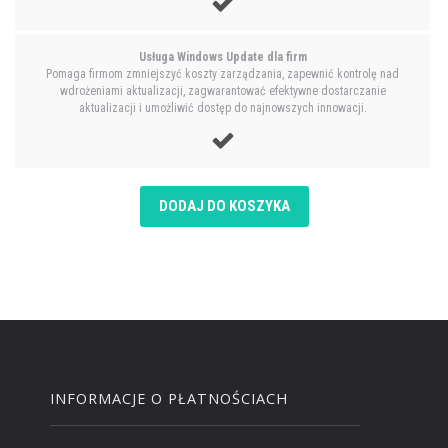
Usługa Windows Update dla firm
Pomaga firmom zmniejszyć koszty zarządzania, zapewnić kontrolę nad
wdrożeniami aktualizacji, zagwarantować efektywne dostarczanie
aktualizacji i umożliwić dostęp do najnowszych innowacji.
DODAJ DO KOSZYKA
INFORMACJE O PŁATNOŚCIACH