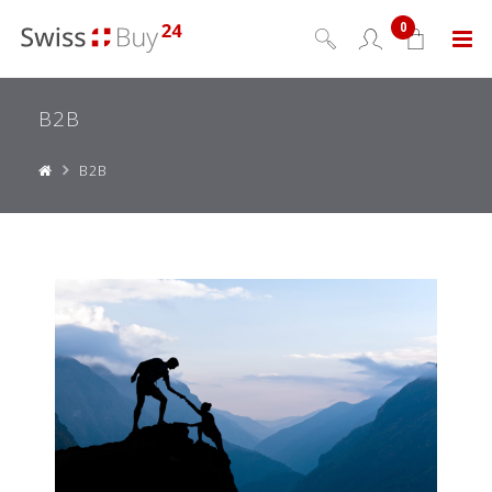
0
Menu
B2B
B2B