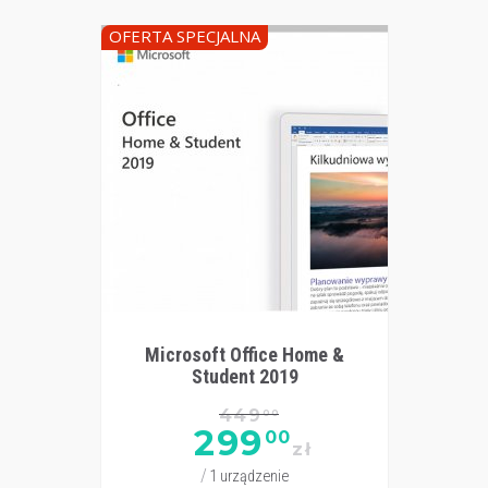
OFERTA SPECJALNA
Microsoft Office Home &
Student 2019
449
00
299
00
zł
1 urządzenie