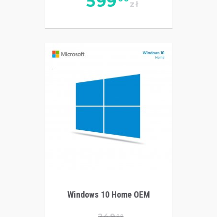
599
zł
Windows 10 Home OEM
249
00