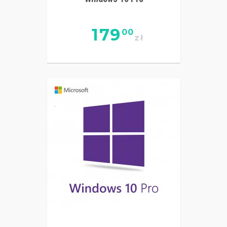
179
00
zł