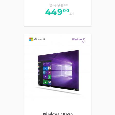
2 499
00
449
00
zł
Windows 10 Pro