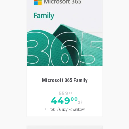
Microsoft 365 Family
559
99
449
00
zł
1 rok
6 użytkowników