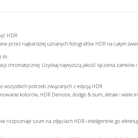
jęć HDR.
e przez najbardziej uznanych fotografów HDR na całym świec
 AI.
racji chromatycznej. Uzyskaj najwyższą jakość łączenia zamków
o wszystkich potrzeb związanych z edycją HDR.
onowanie kolorów, HDR Denoise, dodge & burn, detale i wiele in
e rozpoznaje szum na zdjęciach HDR i inteligentnie go eliminu