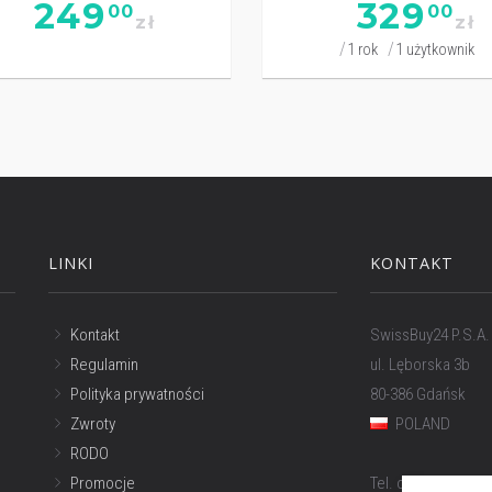
249
329
00
00
zł
zł
1 rok
1 użytkownik
LINKI
KONTAKT
Kontakt
SwissBuy24 P.S.A.
Regulamin
ul. Lęborska 3b
Polityka prywatności
80-386 Gdańsk
Zwroty
POLAND
RODO
Promocje
Tel. obsługa w Pol