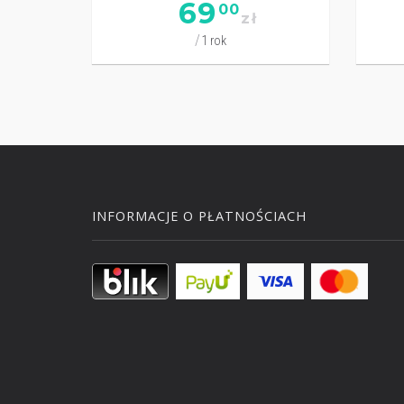
69
00
zł
1 rok
INFORMACJE O PŁATNOŚCIACH