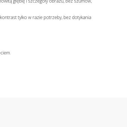
amowitą głębię i szczegóły obrazu, bez szumów,
ontrast tylko w razie potrzeby, bez dotykania
ęciem.