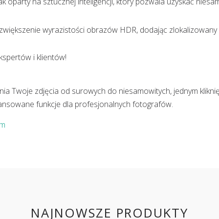
ak oparty na sztucznej inteligencji, który pozwala uzyskać nies
zwiększenie wyrazistości obrazów HDR, dodając zlokalizowany k
spertów i klientów!
ia Twoje zdjęcia od surowych do niesamowitych, jednym klikni
nsowane funkcje dla profesjonalnych fotografów.
om
NAJNOWSZE PRODUKTY