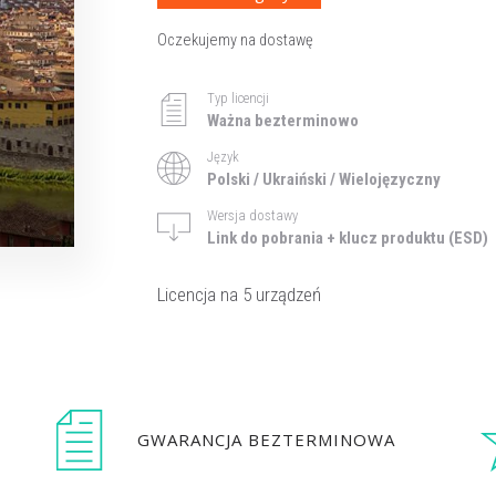
Oczekujemy na dostawę
Typ licencji
Ważna bezterminowo
Język
Polski / Ukraiński / Wielojęzyczny
Wersja dostawy
Link do pobrania + klucz produktu (ESD)
Licencja na 5 urządzeń
GWARANCJA BEZTERMINOWA