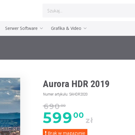
Serwer Software
Grafika & Video
Aurora HDR 2019
Numer artykułu
:
SAHDR2020
690
00
599
00
zł
Brak w magazynie