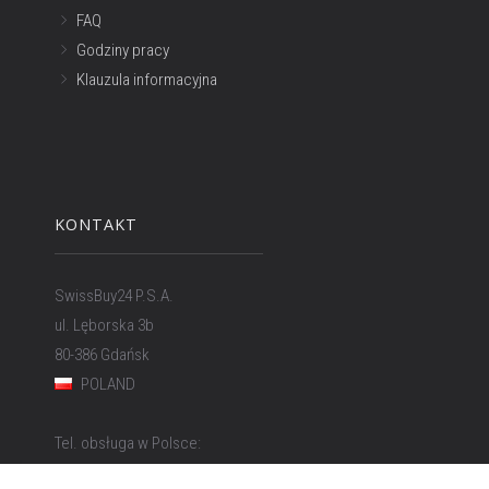
FAQ
Godziny pracy
Klauzula informacyjna
KONTAKT
SwissBuy24 P.S.A.
ul. Lęborska 3b
80-386 Gdańsk
POLAND
Tel. obsługa w Polsce:
58 500 81 66