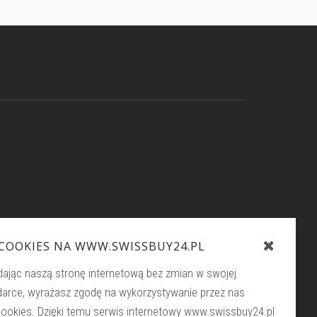
sce:
 COOKIES NA WWW.SWISSBUY24.PL
buy24.pl
dając naszą stronę internetową bez zmian w swojej
darce, wyrażasz zgodę na wykorzystywanie przez nas
cookies. Dzięki temu serwis internetowy www.swissbuy24.pl