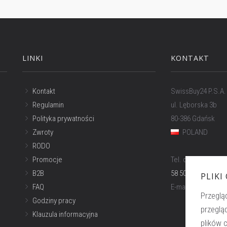
LINKI
KONTAKT
Kontakt
SwissBuy24 P.S.A.
Regulamin
ul. Lęborska 3b
Polityka prywatności
80-386 Gdańsk
Zwroty
POLAND
RODO
Promocje
Tel. obsługa w Pol
B2B
58 500 81 66
PLIKI
FAQ
E-mail:
info@swiss
Przeglą
Godziny pracy
przeglą
Klauzula informacyjna
plików 