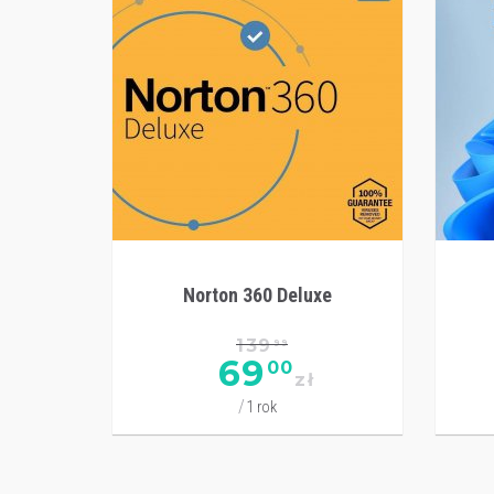
Norton 360 Deluxe
139
99
69
00
zł
1 rok