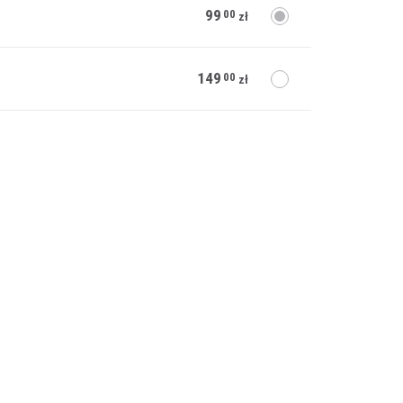
99
00
zł
149
00
zł