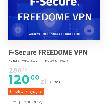
F‑Secure FREEDOME VPN
Numer artykułu
:
FS0001
|
Producent
:
F‑Secure
280
00
120
00
zł
1 rok
Brak w magazynie
Oczekujemy na dostawę