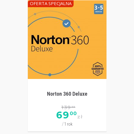
OFERTA SPECJALNA
Norton 360 Deluxe
139
99
69
00
zł
1 rok