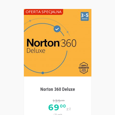
OFERTA SPECJALNA
Norton 360 Deluxe
139
99
69
00
zł