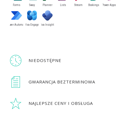
Forms
Sway
Planner
Lists
Stream
Bookings
Power Apps
Power Automate
Viva Engage
Viva Insights
NIEDOSTĘPNE
GWARANCJA BEZTERMINOWA
NAJLEPSZE CENY I OBSŁUGA