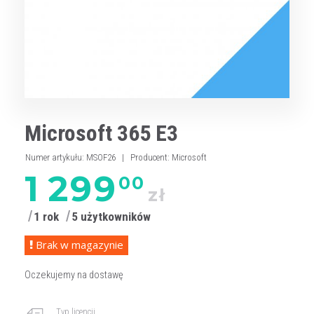
Microsoft 365 E3
Numer artykułu
:
MSOF26
|
Producent
:
Microsoft
1 299
00
zł
1 rok
5 użytkowników
Brak w magazynie
Oczekujemy na dostawę
Typ licencji