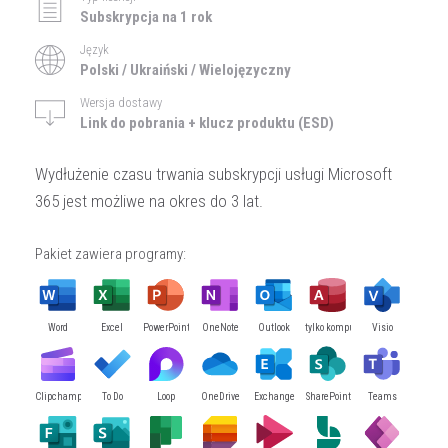
Subskrypcja na 1 rok
Język
Polski / Ukraiński / Wielojęzyczny
Wersja dostawy
Link do pobrania + klucz produktu (ESD)
Wydłużenie czasu trwania subskrypcji usługi Microsoft
365 jest możliwe na okres do 3 lat.
Pakiet zawiera programy:
Word
Excel
PowerPoint
OneNote
Outlook
Access (tylko komputery PC)
Visio
Clipchamp
To Do
Loop
OneDrive
Exchange
SharePoint
Teams