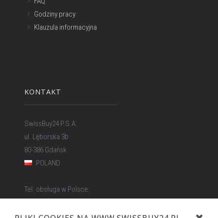
FAQ
Godziny pracy
Klauzula informacyjna
KONTAKT
SwissBuy24 P.S.A.
ul. Lęborska 3b
80-386 Gdańsk
POLAND
Tel. obsługa w Polsce:
58 500 81 66
E-mail:
info@swissbuy24.pl