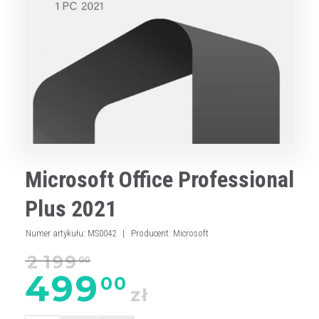
Microsoft Office Professional
Plus 2021
Numer artykułu
:
MS0042
|
Producent
:
Microsoft
2 199
00
499
00
zł