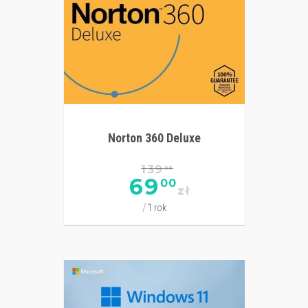
Norton 360 Deluxe
139
99
69
00
zł
1 rok