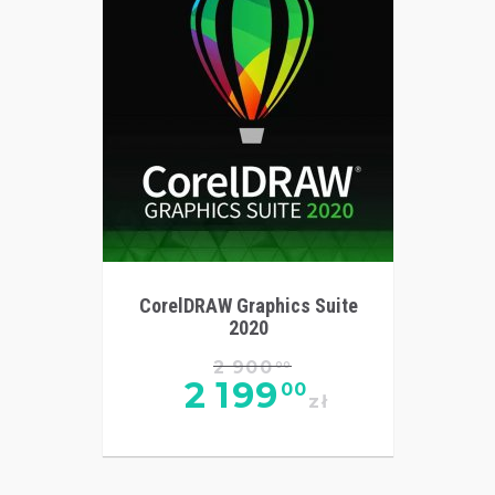
CorelDRAW Graphics Suite
2020
2 900
00
2 199
00
zł