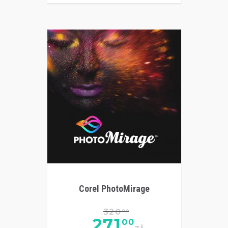
Corel PhotoMirage
320
00
271
00
zł