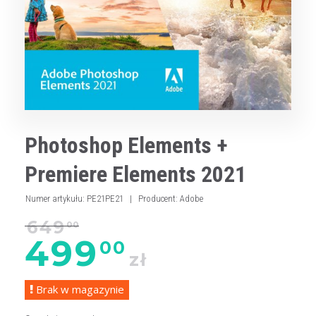
Photoshop Elements +
Premiere Elements 2021
Numer artykułu
:
PE21PE21
|
Producent
:
Adobe
649
00
499
00
zł
Brak w magazynie