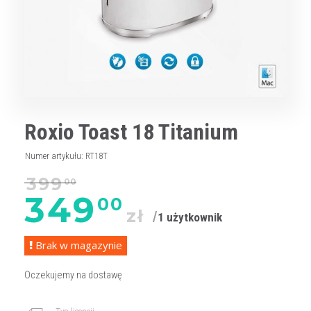
Roxio Toast 18 Titanium
Numer artykułu
:
RT18T
399
00
349
00
zł
1 użytkownik
Brak w magazynie
Oczekujemy na dostawę