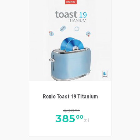
Roxio Toast 19 Titanium
430
00
385
00
zł