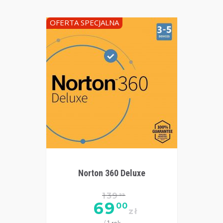
OFERTA SPECJALNA
Norton 360 Deluxe
139
99
69
00
zł