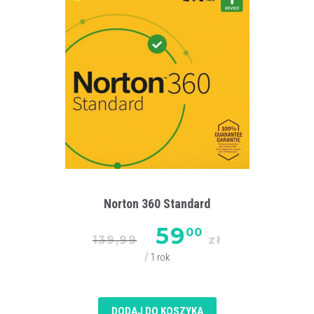
Norton 360 Standard
59
00
139,99
zł
1 rok
DODAJ DO KOSZYKA