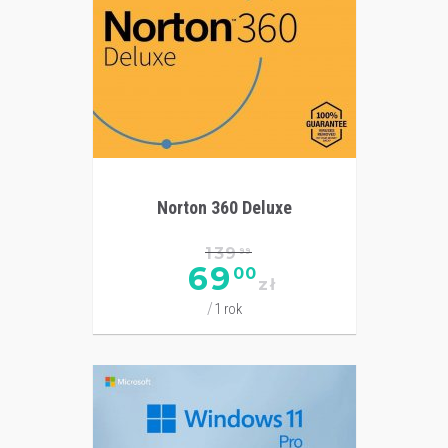
Norton 360 Deluxe
139
99
69
00
zł
1 rok