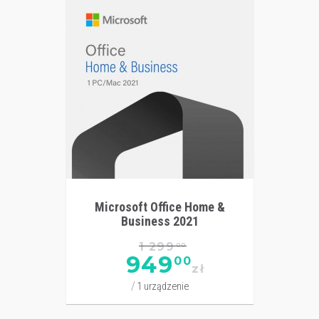
Microsoft Office Home &
Business 2021
1 299
00
949
00
zł
1 urządzenie