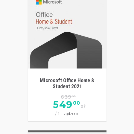
Microsoft Office Home &
Student 2021
639
99
549
00
zł
1 urządzenie