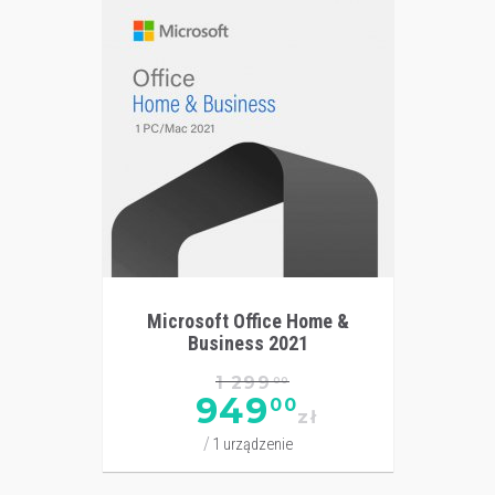
Microsoft Office Home &
Business 2021
1 299
00
949
00
zł
1 urządzenie