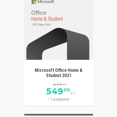
Microsoft Office Home &
Student 2021
639
99
549
00
zł
1 urządzenie