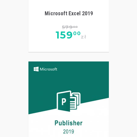
Microsoft Excel 2019
579
00
159
00
zł