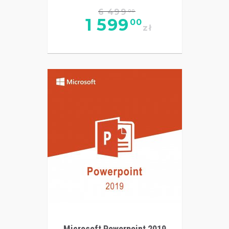
6 499
00
1 599
00
zł
Microsoft Powerpoint 2019