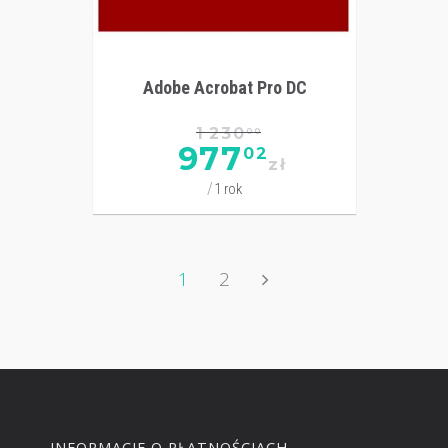
Adobe Acrobat Pro DC
1 230
00
977
02
zł
1 rok
1
2
INFORMACJE O PŁATNOŚCIACH