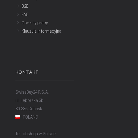
B2B
FAQ
Godziny pracy
Klauzula informacyjna
KONTAKT
SwissBuy24 P.S.A.
ul. Lęborska 3b
80-386 Gdańsk
POLAND
Tel. obsługa w Polsce: