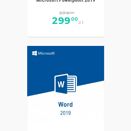
579
00
299
00
zł