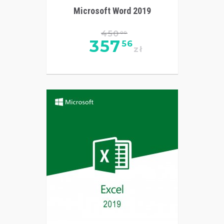
Microsoft Word 2019
450
00
357
56
zł