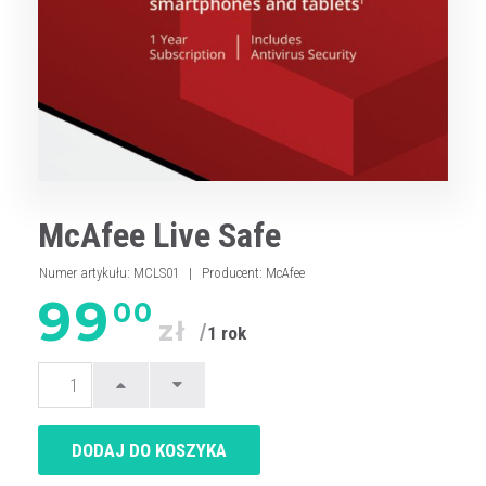
McAfee Live Safe
Numer artykułu
:
MCLS01
|
Producent
:
McAfee
99
00
zł
1 rok
DODAJ DO KOSZYKA