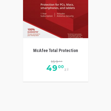
McAfee Total Protection
159
00
49
00
zł