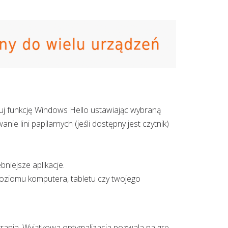
j funkcję Windows Hello ustawiając wybraną
e lini papilarnych (jeśli dostępny jest czytnik)
niejsze aplikacje.
 poziomu komputera, tabletu czy twojego
ania. Wyjątkowa optymalizacja pozwala na grę