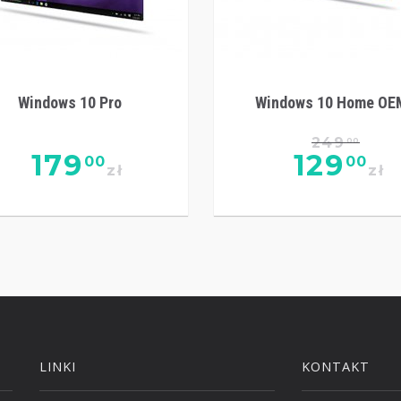
Windows 10 Pro
Windows 10 Home OE
249
00
179
129
00
00
zł
zł
LINKI
KONTAKT