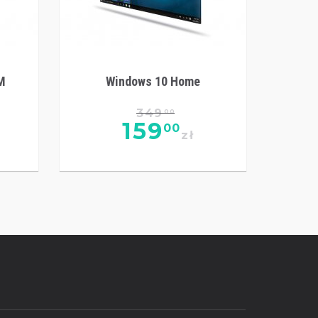
M
Windows 10 Home
349
00
159
00
zł