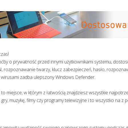
czas!
ćby o prywatność przed innymi użytkownikami systemu, dostosu
, rozpoznawanie twarzy, klucz zabezpieczeń, hasło, rozpoznawani
d wirusami zadba ulepszony Windows Defender.
 miejsce, w którym z łatwością znajdziesz wszystkie najpotrzeb
 gry, muzykę, filmy czy programy telewizyjne i to wszystko na z
esamowitą wydajność swojego najnowszego systemu podczas gr