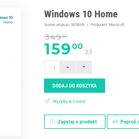
Windows 10 Home
Numer artykułu
:
MSWI09
|
Producent
:
Microsoft
349
00
159
00
zł
DODAJ DO KOSZYKA
Wysyłka w 5 minut
Zapytaj o produkt
Poproś o