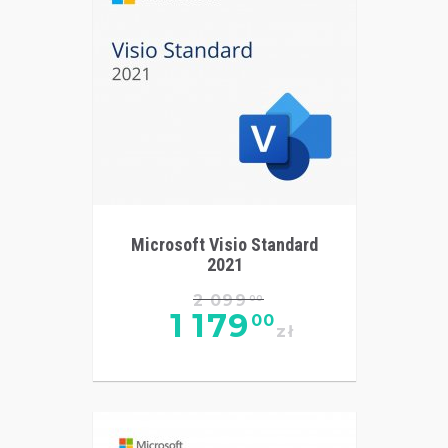
Microsoft Visio Standard
2021
2 099
00
1 179
00
zł