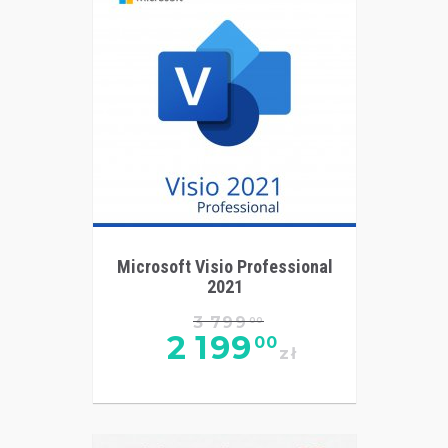
Microsoft Visio Professional
2021
3 799
00
2 199
00
zł