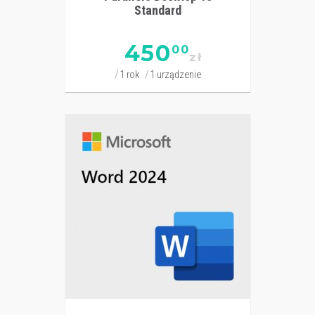
Standard
450
00
zł
1 rok
1 urządzenie